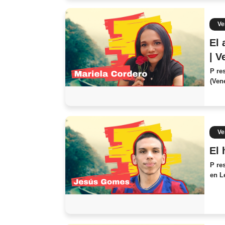
Ve
El 
| V
P re
(Ven
Ve
El 
P re
en L