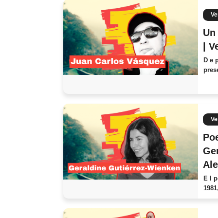
Ve
Un 
| V
D e 
pres
Ve
Poe
Ger
Al
E l 
1981