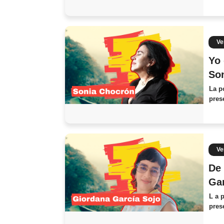
Ve
Yo 
Son
La p
pres
Ve
De 
Gar
L a 
pres