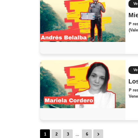
Ve
Mie
P re
(Val
Ve
Los
P re
Vene
...
1
2
3
6