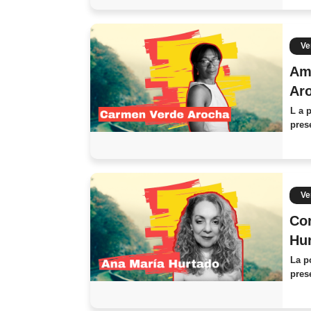
Ve
Ama
Aro
L a 
pres
Ve
Cor
Hur
La p
pres