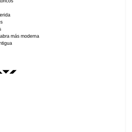
tóricos
herida
os
s
palabra más moderna
ntigua
◣◥◤◢◤