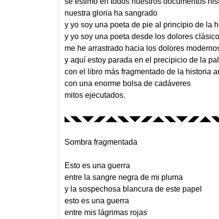
se estimó en todos nuestros documentos his
nuestra gloria ha sangrado
y yo soy una poeta de pie al principio de la 
y yo soy una poeta desde los dolores clásic
me he arrastrado hacia los dolores moderno
y aquí estoy parada en el precipicio de la 
con el libro más fragmentado de la historia a
con una enorme bolsa de cadáveres
mitos ejecutados.
◣◥◣◥◤◢◤◢◣◥◣◥◤◢◤◢◣◥◣◥◤◢◤◢◣◥
Sombra fragmentada
Esto es una guerra
entre la sangre negra de mi pluma
y la sospechosa blancura de este papel
esto es una guerra
entre mis lágrimas rojas