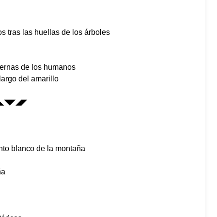
 tras las huellas de los árboles
piernas de los humanos
largo del amarillo
◣◥◤◢◤
nto blanco de la montaña
ña