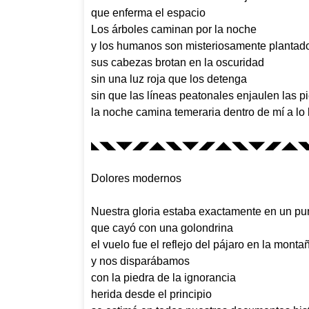
que enferma el espacio
Los árboles caminan por la noche
y los humanos son misteriosamente plantados
sus cabezas brotan en la oscuridad
sin una luz roja que los detenga
sin que las líneas peatonales enjaulen las 
la noche camina temeraria dentro de mí a lo 
◣◥◣◥◤◢◤◢◣◥◣◥◤◢◤◢◣◥◣◥◤◢◤◢◣◥
Dolores modernos
Nuestra gloria estaba exactamente en un pu
que cayó con una golondrina
el vuelo fue el reflejo del pájaro en la monta
y nos disparábamos
con la piedra de la ignorancia
herida desde el principio