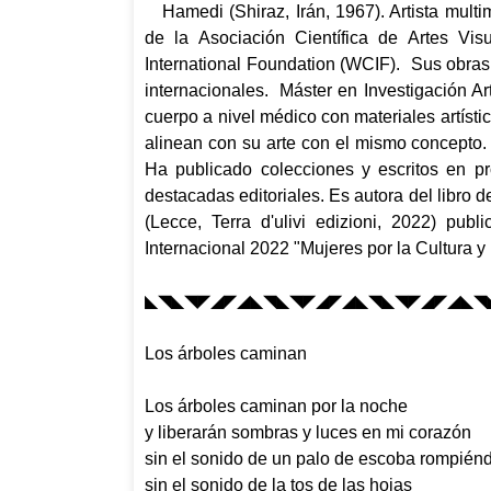
Hamedi (Shiraz, Irán, 1967). Artista mult
de la Asociación Científica de Artes Vis
International Foundation (WCIF). Sus obra
internacionales. Máster en Investigación Ar
cuerpo a nivel médico con materiales artíst
alinean con su arte con el mismo concepto. 
Ha publicado colecciones y escritos en pr
destacadas editoriales. Es autora del libro
(Lecce, Terra d'ulivi edizioni, 2022) pub
Internacional 2022 "Mujeres por la Cultura y 
◣◥◣◥◤◢◤◢◣◥◣◥◤◢◤◢◣◥◣◥◤◢◤◢◣◥
Los árboles caminan
Los árboles caminan por la noche
y liberarán sombras y luces en mi corazón
sin el sonido de un palo de escoba rompié
sin el sonido de la tos de las hojas