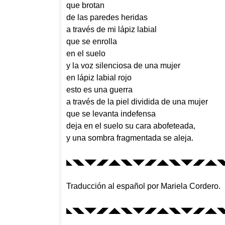
que brotan
de las paredes heridas
a través de mi lápiz labial
que se enrolla
en el suelo
y la voz silenciosa de una mujer
en lápiz labial rojo
esto es una guerra
a través de la piel dividida de una mujer
que se levanta indefensa
deja en el suelo su cara abofeteada,
y una sombra fragmentada se aleja.
◣◥◣◥◤◢◤◢◣◥◣◥◤◢◤◢◣◥◣◥◤◢◤◢◣◥
Traducción al español por Mariela Cordero.
◣◥◣◥◤◢◤◢◣◥◣◥◤◢◤◢◣◥◣◥◤◢◤◢◣◥