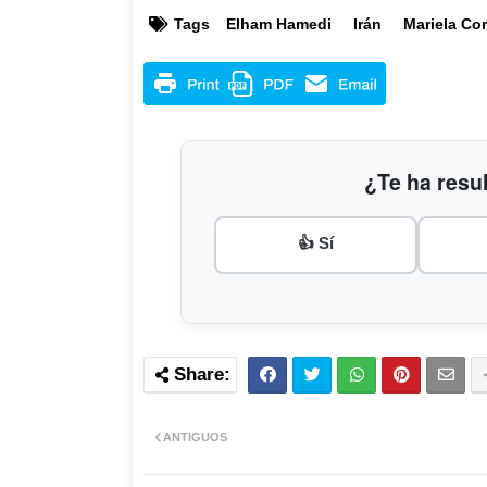
Tags
Elham Hamedi
Irán
Mariela Co
¿Te ha resul
👍 Sí
ANTIGUOS