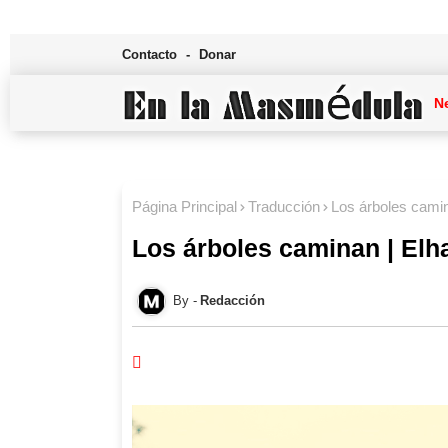
Contacto
Donar
N
Página Principal
Traducción
Los árboles camin
Los árboles caminan | Elh
Redacción