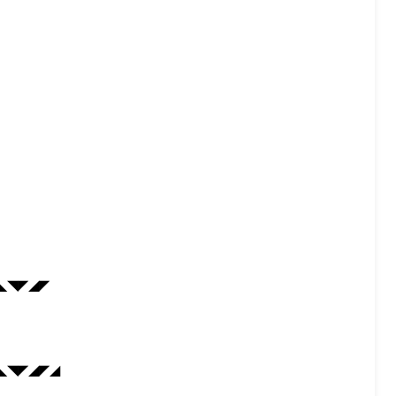
◣◥◤◢◤
◣◥◤◢◤◢