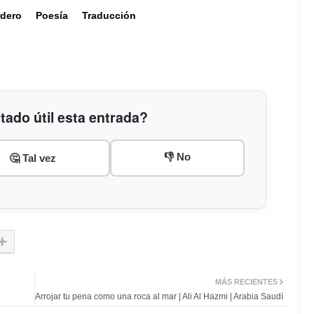
rdero
Poesía
Traducción
tado útil esta entrada?
👎 No
🤔 Tal vez
MÁS RECIENTES
Arrojar tu pena como una roca al mar | Ali Al Hazmi | Arabia Saudí