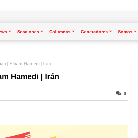
ews
Secciones
Columnas
Generadores
Somos
an | Elham Hamedi | Irán
am Hamedi | Irán
0