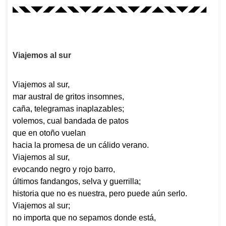
◣◥◣◥◤◢◤◢◣◥◣◥◤◢◤◢◣◥◣◥◤◢◤◢◣◥◣◥◤◢◤◢
Viajemos al sur
Viajemos al sur,
mar austral de gritos insomnes,
caña, telegramas inaplazables;
volemos, cual bandada de patos
que en otoño vuelan
hacia la promesa de un cálido verano.
Viajemos al sur,
evocando negro y rojo barro,
últimos fandangos, selva y guerrilla;
historia que no es nuestra, pero puede aún serlo.
Viajemos al sur;
no importa que no sepamos donde está,