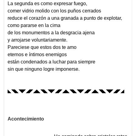
La segunda es como expresar fuego,
comer vidrio molido con los puños cerrados
reduce el corazón a una granada a punto de explotar,
como pararse en la cima
de los monumentos a la desgracia ajena
y arrojarse voluntariamente.
Pareciese que estos dos te amo
eternos e íntimos enemigos
están condenados a luchar para siempre
sin que ninguno logre imponerse.
◣◥◣◥◤◢◤◢◣◥◣◥◤◢◤◢◣◥◣◥◤◢◤◢◣◥◣◥◤◢◤◢
Acontecimiento