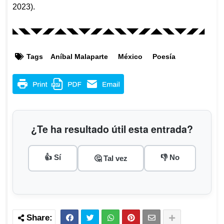
2023).
◣◥◣◥◤◢◤◢◣◥◣◥◤◢◤◢◣◥◣◥◤◢◤◢◣◥◣◥◤◢◤◢
Tags
Aníbal Malaparte
México
Poesía
¿Te ha resultado útil esta entrada?
👍 Sí
👎 No
🤔 Tal vez