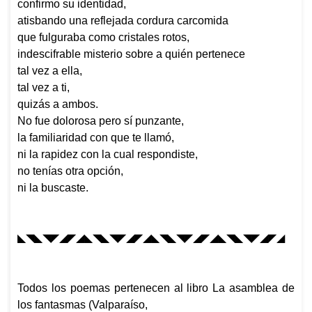
confirmo su identidad,
atisbando una reflejada cordura carcomida
que fulguraba como cristales rotos,
indescifrable misterio sobre a quién pertenece
tal vez a ella,
tal vez a ti,
quizás a ambos.
No fue dolorosa pero sí punzante,
la familiaridad con que te llamó,
ni la rapidez con la cual respondiste,
no tenías otra opción,
ni la buscaste.
◣◥◣◥◤◢◤◢◣◥◣◥◤◢◤◢◣◥◣◥◤◢◤◢◣◥◣◥◤◢◤◢
Todos los poemas pertenecen al libro
La asamblea de
los fantasmas
(Valparaíso,