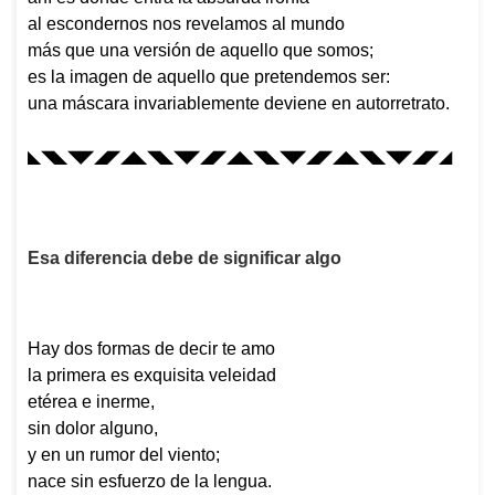
al escondernos nos revelamos al mundo
más que una versión de aquello que somos;
es la imagen de aquello que pretendemos ser:
una máscara invariablemente deviene en autorretrato.
◣◥◣◥◤◢◤◢◣◥◣◥◤◢◤◢◣◥◣◥◤◢◤◢◣◥◣◥◤◢◤◢
Esa diferencia debe de significar algo
Hay dos formas de decir te amo
la primera es exquisita veleidad
etérea e inerme,
sin dolor alguno,
y en un rumor del viento;
nace sin esfuerzo de la lengua.