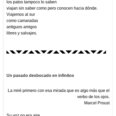
los patos tampoco lo saben
viajan sin saber como pero conocen hacia dónde.
Viajemos al sur
como camaradas
antiguos amigos
libres y salvajes.
◣◥◣◥◤◢◤◢◣◥◣◥◤◢◤◢◣◥◣◥◤◢◤◢◣◥◣◥◤◢◤◢
Un pasado desbocado en infinitos
La miré primero con esa mirada que es algo más que el
verbo de los ojos.
Marcel Proust
Su voz no era aire,