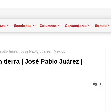
ews
Secciones
Columnas
Generadores
Somos
 otra tierra | José Pablo Juárez | México
 tierra | José Pablo Juárez |
1