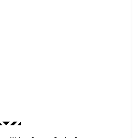
◣◥◤◢◤◢