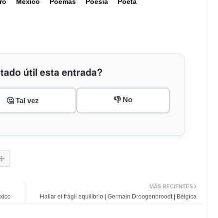
ro
México
Poemas
Poesía
Poeta
tado útil esta entrada?
👎 No
🤔 Tal vez
MÁS RECIENTES
xico
Hallar el frágil equilibrio | Germain Droogenbroodt | Bélgica