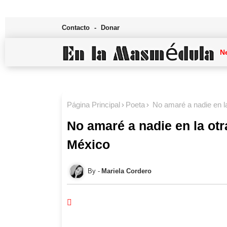
Contacto
Donar
N
Página Principal
Poeta
No amaré a nadie en la
No amaré a nadie en la otra
México
Mariela Cordero