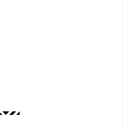
◣◥◤◢◤◢