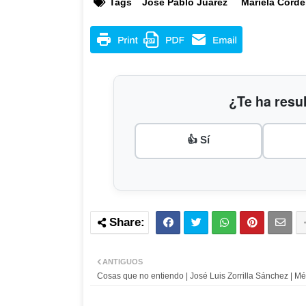
Tags
José Pablo Juárez
Mariela Corde
¿Te ha resul
👍 Sí
ANTIGUOS
Cosas que no entiendo | José Luis Zorrilla Sánchez | Mé