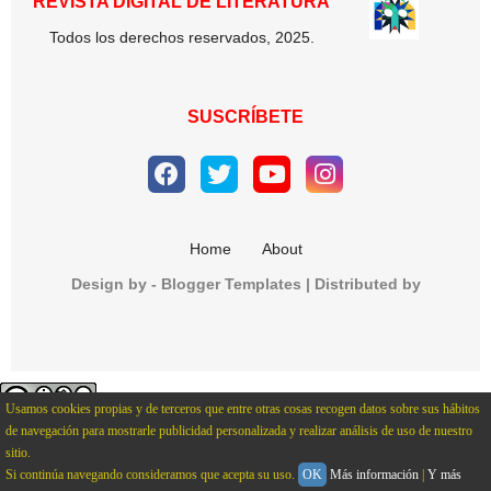
REVISTA DIGITAL DE LITERATURA
Todos los derechos reservados, 2025.
SUSCRÍBETE
Home
About
Design by -
Blogger Templates
| Distributed by
CopyBloggerThemes.com
Usamos cookies propias y de terceros que entre otras cosas recogen datos sobre sus hábitos
de navegación para mostrarle publicidad personalizada y realizar análisis de uso de nuestro
La revista En la Masmédula está bajo una
Licencia Creative
sitio.
Commons Atribución-NoComercial-SinDerivadas 4.0 Internacional
Si continúa navegando consideramos que acepta su uso.
OK
Más información
|
Y más