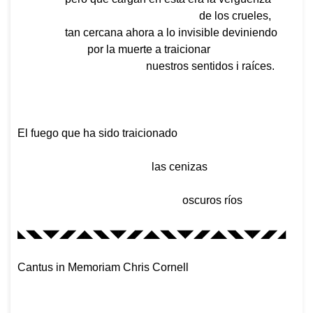
de los crueles,
tan cercana ahora a lo invisible deviniendo
por la muerte a traicionar
nuestros sentidos i raíces.
El fuego que ha sido traicionado
las cenizas
oscuros ríos
◣◥◣◥◤◢◤◢◣◥◣◥◤◢◤◢
◣◥◣◥◤◢◤◢◣◥◣◥◤◢◤◢
Cantus in Memoriam Chris Cornell