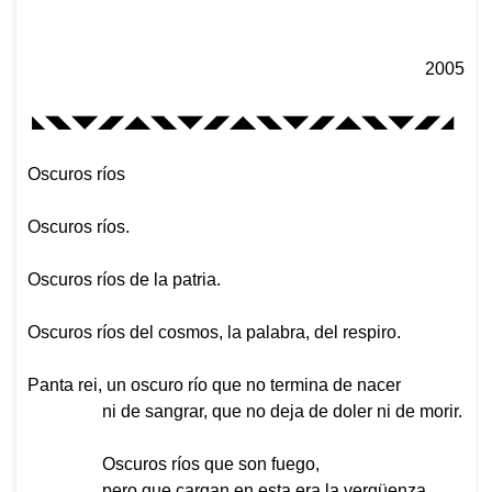
2005
◣◥◣◥◤◢◤◢◣◥◣◥◤◢◤◢
◣◥◣◥◤◢◤◢◣◥◣◥◤◢◤◢
Oscuros ríos
Oscuros ríos.
Oscuros ríos de la patria.
Oscuros ríos del cosmos, la palabra, del respiro.
Panta rei
, un oscuro río que no termina de nacer
ni de sangrar, que no deja de doler ni de morir.
Oscuros ríos que son fuego,
pero que cargan en esta era la vergüenza