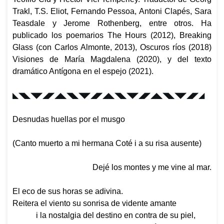
Trakl,
T.S. Eliot, Fernando Pessoa,
Antoni Clapés, Sara
Teasdale y Jerome Rothenberg, entre otros. Ha
publicado los poemarios
The Hours
(2012),
Breaking
Glass
(con Carlos Almonte, 2013),
Oscuros ríos
(2018)
Visiones de María Magdalena
(2020), y del texto
dramático
Antígona en el espejo
(2021).
◣◥◣◥◤◢◤◢◣◥◣◥◤◢◤◢
◣◥◣◥◤◢◤◢◣◥◣◥◤◢◤◢
Desnudas huellas por el musgo
(Canto muerto a mi hermana Coté i a su risa ausente)
Dejé los montes y me vine al mar.
E
l eco de sus horas se adivina.
Reitera el viento su sonrisa de vidente amante
i la nostalgia del destino en contra de su piel,