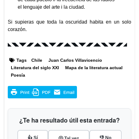
el lenguaje del arte i la ciudad.
Si supieras que toda la oscuridad habita en un solo
corazón.
◣◥◣◥◤◢◤◢◣◥◣◥◤◢◤◢
◣◥◣◥◤◢◤◢◣◥◣◥◤◢◤◢
Tags
Chile
Juan Carlos Villavicencio
Literatura del siglo XXI
Mapa de la literatura actual
Poesía
¿Te ha resultado útil esta entrada?
👍 Sí
👎 No
🤔 Tal vez