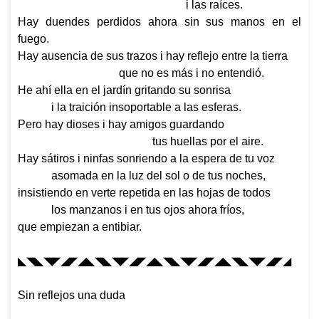
i las raíces.
Hay duendes perdidos ahora sin sus manos en el
fuego.
Hay ausencia de sus trazos i hay reflejo entre la tierra
que no es más i no entendió.
He ahí ella en el jardín gritando su sonrisa
i la traición insoportable a las esferas.
Pero hay dioses i hay amigos guardando
tus huellas por el aire.
Hay sátiros i ninfas sonriendo a la espera de tu voz
asomada en la luz del sol o de tus noches,
insistiendo en verte repetida en las hojas de todos
los manzanos i en tus ojos ahora fríos,
que empiezan a entibiar.
◣◥◣◥◤◢◤◢◣◥◣◥◤◢◤◢
◣◥◣◥◤◢◤◢◣◥◣◥◤◢◤◢
Sin reflejos una duda