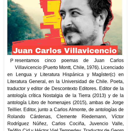
resentamos cinco poemas de
Juan Carlos
P
Villavicencio (Puerto Montt, Chile, 1976). Licenciado
en Lengua y Literatura Hispánica y Magíster(c) en
Literatura General, en la Universidad de Chile. Poeta,
traductor y editor de Descontexto Editores. Editor de la
antología crítica
Nostalgia de la Tierra
(2013) y
de la
antología
Libro de homenajes
(2015), ambas de Jorge
Teillier.
Editor,
junto a Carlos Almonte, de antologías de
Rolando Cárdenas, Clemente Riedemann, Víctor
Rodríguez Núñez, Carlos Cociña, Juvencio Valle,
Teófilo Cid y Héctor Viel Temperley. Traductor
de Georg