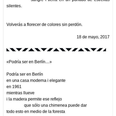
silentes.
Volverás a florecer de colores sin perdón.
18 de mayo, 2017
◣◥◣◥◤◢◤◢◣◥◣◥◤◢◤◢
◣◥◣◥◤◢◤◢◣◥◣◥◤◢◤◢
«Podría ser en Berlín…»
Podría ser en Berlín
en una casa moderna i elegante
en 1961
mientras llueve
i la madera permite ese reflejo
que sólo una chimenea puede dar
todo esto en medio de la foresta