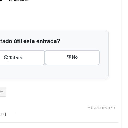
tado útil esta entrada?
👎 No
🤔 Tal vez
MÁS RECIENTES
ani |