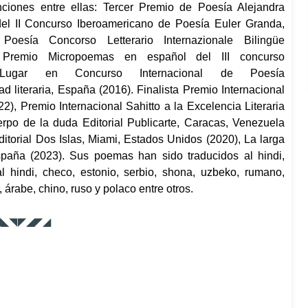
inciones entre ellas: Tercer Premio de Poesía Alejandra
del II Concurso Iberoamericano de Poesía Euler Granda,
esía Concorso Letterario Internazionale Bilingüe
5) Premio Micropoemas en español del III concurso
ugar en Concurso Internacional de Poesía
 literaria, España (2016). Finalista Premio Internacional
, Premio Internacional Sahitto a la Excelencia Literaria
erpo de la duda
Editorial Publicarte, Caracas, Venezuela
itorial Dos Islas, Miami, Estados Unidos (2020),
La larga
spaña (2023). Sus poemas han sido traducidos al hindi,
 hindi, checo, estonio, serbio, shona, uzbeko, rumano,
 árabe, chino, ruso y polaco entre otros.
◥◣◥◤◢◤◢