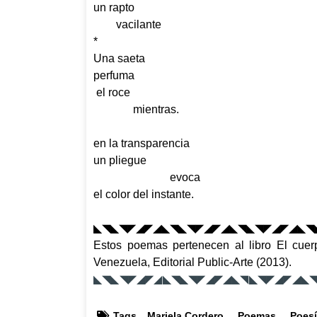
un rapto
vacilante
*
Una saeta
perfuma
el roce
mientras.
en la transparencia
un pliegue
evoca
el color del instante.
◣◥◣◥◤◢◤◢◣◥◣◥◤◢◤◢◣◥◣◥◤◢◤◢◣◥
Estos poemas pertenecen al libro
El cuer
Venezuela, Editorial Public-Arte (2013).
◣◥◣◥◤◢◤◢◣◥◣◥◤◢◤◢◣◥◣◥◤◢◤◢◣
Tags
Mariela Cordero
Poemas
Poes