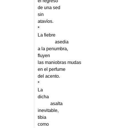
el regreso
de una sed
sin
atavíos.
*
La fiebre
asedia
a la penumbra,
fluyen
las maniobras mudas
en el perfume
del acento.
*
La
dicha
asalta
inevitable,
tibia
como