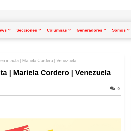
ews
Secciones
Columnas
Generadores
Somos
gen intacta | Mariela Cordero | Venezuela
cta | Mariela Cordero | Venezuela
0