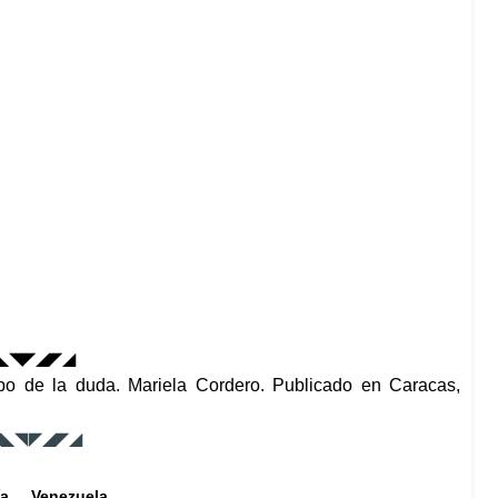
◣◥◤◢◤◢
po de la duda.
Mariela Cordero. Publicado en Caracas,
◥◣◥◤◢◤◢
ía
Venezuela