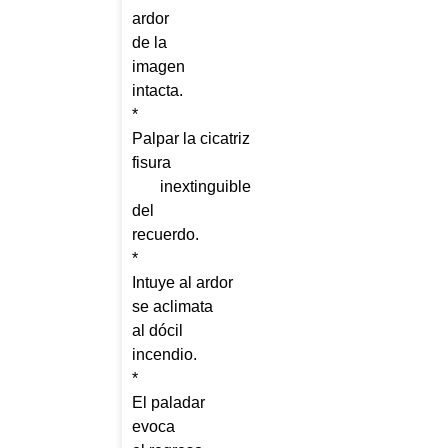
ardor
de la
imagen
intacta.
*
Palpar la cicatriz
fisura
inextinguible
del
recuerdo.
*
Intuye al ardor
se aclimata
al dócil
incendio.
*
El paladar
evoca