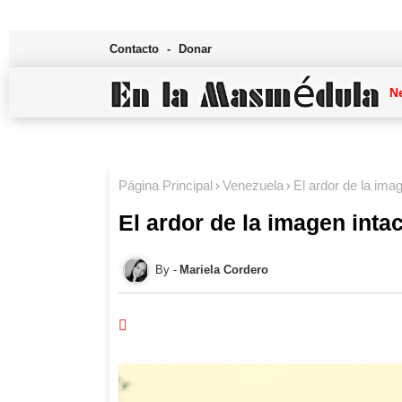
Contacto
Donar
N
Página Principal
Venezuela
El ardor de la ima
El ardor de la imagen inta
Mariela Cordero