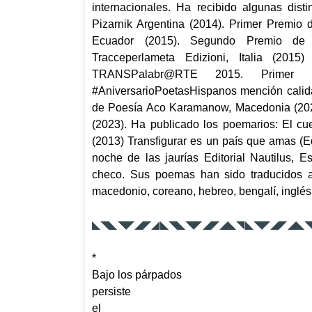
internacionales. Ha recibido algunas dist
Pizarnik Argentina (2014). Primer Premio 
Ecuador (2015). Segundo Premio de Po
Tracceperlameta Edizioni, Italia (201
TRANSPalabr@RTE 2015. Primer L
#AniversarioPoetasHispanos mención calidad
de Poesía Aco Karamanow, Macedonia (2022)
(2023). Ha publicado los poemarios:
El cu
(2013)
Transfigurar es un país que amas
(Ed
noche de las jaurías
Editorial Nautilus, E
checo. Sus poemas han sido traducidos al
macedonio, coreano, hebreo, bengalí, inglés,
◣◥◣◥◤◢◤◢◣◥◣◥◤◢◤◢◣◥◣◥◤◢◤◢◣
*
Bajo los párpados
persiste
el