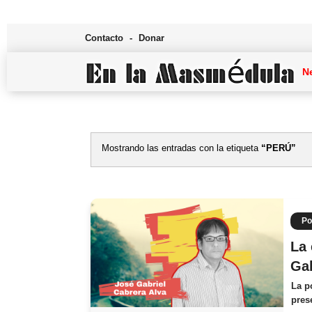
Contacto
Donar
N
Mostrando las entradas con la etiqueta
PERÚ
Po
La 
Gab
La p
pres