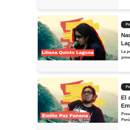
Po
Nac
Lag
La p
pres
Po
El 
Emi
Pres
Perú