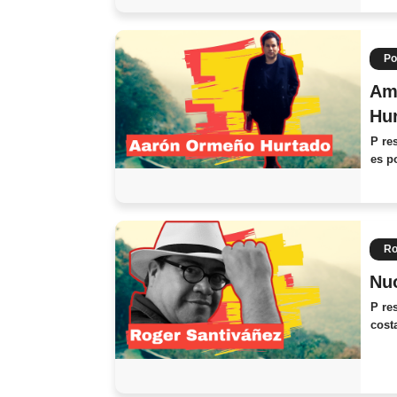
Po
Amo
Hur
P re
es p
Ro
Nuo
P re
cost