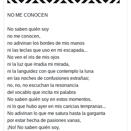
◣◥◣◥◤◢◤◢◣◥◣◥◤◢◤◢
◣◥◣◥◤◢◤◢◣◥◣◥◤◢◤◢
NO ME CONOCEN
No saben quién soy
no me conocen,
no adivinan los bordes de mis manos
ni las teclas que uso en mi escapada...
No ven el iris de mis ojos
ni la luz que irradia mi mirada,
ni la languidez con que contemplo la luna
en las noches de confusiones extrañas;
no, no, no escuchan la resonancia
del vocablo que incita mi palabra
No saben quién soy en estos momentos,
ni lo que hubo ayer en mis caricias tempranas...
No adivinan lo que me satura hasta la garganta
por estar hecha de pasiones vanas,
¡No! No saben quién soy,