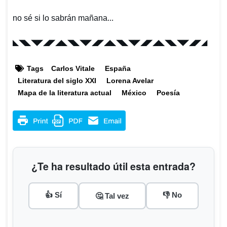
no sé si lo sabrán mañana...
◣◥◣◥◤◢◤◢◣◥◣◥◤◢◤◢
◣◥◣◥◤◢◤◢
◣◥◣◥◤◢◤◢
Tags
Carlos Vitale
España
Literatura del siglo XXI
Lorena Avelar
Mapa de la literatura actual
México
Poesía
¿Te ha resultado útil esta entrada?
👍 Sí
👎 No
🤔 Tal vez