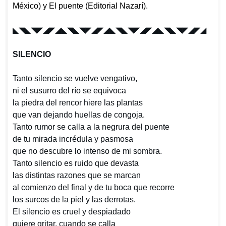
México) y
El puente
(Editorial Nazarí).
◣◥◣◥◤◢◤◢◣◥◣◥◤◢◤◢
◣◥◣◥◤◢◤◢◣◥◣◥◤◢◤◢
SILENCIO
Tanto silencio se vuelve vengativo,
ni el susurro del río se equivoca
la piedra del rencor hiere las plantas
que van dejando huellas de congoja.
Tanto rumor se calla a la negrura del puente
de tu mirada incrédula y pasmosa
que no descubre lo intenso de mi sombra.
Tanto silencio es ruido que devasta
las distintas razones que se marcan
al comienzo del final y de tu boca que recorre
los surcos de la piel y las derrotas.
El silencio es cruel y despiadado
quiere gritar, cuando se calla