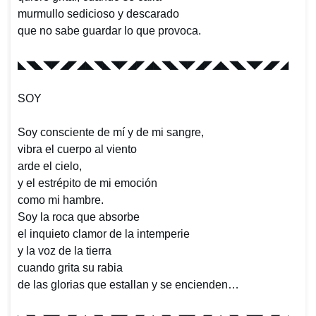
murmullo sedicioso y descarado
que no sabe guardar lo que provoca.
◣◥◣◥◤◢◤◢◣◥◣◥◤◢◤◢
◣◥◣◥◤◢◤◢◣◥◣◥◤◢◤◢
SOY
Soy consciente de mí y de mi sangre,
vibra el cuerpo al viento
arde el cielo,
y el estrépito de mi emoción
como mi hambre.
Soy la roca que absorbe
el inquieto clamor de la intemperie
y la voz de la tierra
cuando grita su rabia
de las glorias que estallan y se encienden…